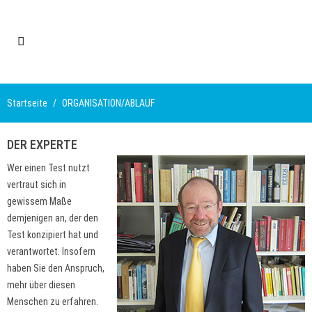
Startseite
ORGANISATION/ABLAUF
DER EXPERTE
Wer einen Test nutzt
vertraut sich in
gewissem Maße
demjenigen an, der den
Test konzipiert hat und
verantwortet. Insofern
haben Sie den Anspruch,
mehr über diesen
Menschen zu erfahren.