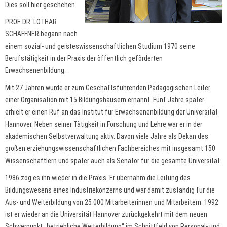
Dies soll hier geschehen.
PROF. DR. LOTHAR
SCHÄFFNER begann nach
einem sozial- und geisteswissenschaftlichen Studium 1970 seine
Berufstätigkeit in der Praxis der öffentlich geförderten
Erwachsenenbildung.
Mit 27 Jahren wurde er zum Geschäftsführenden Pädagogischen Leiter
einer Organisation mit 15 Bildungshäusern ernannt. Fünf Jahre später
erhielt er einen Ruf an das Institut für Erwachsenenbildung der Universität
Hannover. Neben seiner Tätigkeit in Forschung und Lehre war er in der
akademischen Selbstverwaltung aktiv. Davon viele Jahre als Dekan des
großen erziehungswissenschaftlichen Fachbereiches mit insgesamt 150
Wissenschaftlern und später auch als Senator für die gesamte Universität.
1986 zog es ihn wieder in die Praxis. Er übernahm die Leitung des
Bildungswesens eines Industriekonzerns und war damit zuständig für die
Aus- und Weiterbildung von 25 000 Mitarbeiterinnen und Mitarbeitern. 1992
ist er wieder an die Universität Hannover zurückgekehrt mit dem neuen
Schwerpunkt „betriebliche Weiterbildung“ im Schnittfeld von Personal- und