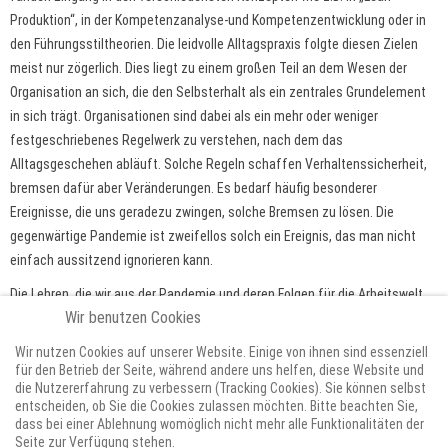
Produktion“, in der Kompetenzanalyse-und Kompetenzentwicklung oder in
den Führungsstiltheorien. Die leidvolle Alltagspraxis folgte diesen Zielen
meist nur zögerlich. Dies liegt zu einem großen Teil an dem Wesen der
Organisation an sich, die den Selbsterhalt als ein zentrales Grundelement
in sich trägt. Organisationen sind dabei als ein mehr oder weniger
festgeschriebenes Regelwerk zu verstehen, nach dem das
Alltagsgeschehen abläuft. Solche Regeln schaffen Verhaltenssicherheit,
bremsen dafür aber Veränderungen. Es bedarf häufig besonderer
Ereignisse, die uns geradezu zwingen, solche Bremsen zu lösen. Die
gegenwärtige Pandemie ist zweifellos solch ein Ereignis, das man nicht
einfach aussitzend ignorieren kann.
Die Lehren, die wir aus der Pandemie und deren Folgen für die Arbeitswelt
Wir benutzen Cookies
ziehen, darf nicht beschränkt auf eine zeitweilige Notsituation hin geführt
werden. Die gegenwärtige Krise beschleunigt lediglich eine Entwicklung, die
Wir nutzen Cookies auf unserer Website. Einige von ihnen sind essenziell
ohnehin nicht umkehrbar ist.
für den Betrieb der Seite, während andere uns helfen, diese Website und
die Nutzererfahrung zu verbessern (Tracking Cookies). Sie können selbst
Weiterlesen
entscheiden, ob Sie die Cookies zulassen möchten. Bitte beachten Sie,
dass bei einer Ablehnung womöglich nicht mehr alle Funktionalitäten der
1
2
3
Seite zur Verfügung stehen.