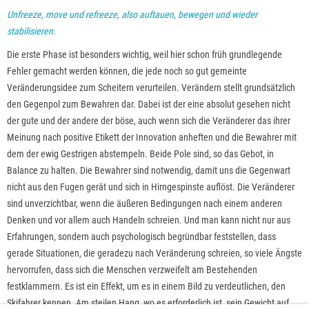
Unfreeze, move und refreeze, also auftauen, bewegen und wieder
stabilisieren.
Die erste Phase ist besonders wichtig, weil hier schon früh grundlegende
Fehler gemacht werden können, die jede noch so gut gemeinte
Veränderungsidee zum Scheitern verurteilen. Verändern stellt grundsätzlich
den Gegenpol zum Bewahren dar. Dabei ist der eine absolut gesehen nicht
der gute und der andere der böse, auch wenn sich die Veränderer das ihrer
Meinung nach positive Etikett der Innovation anheften und die Bewahrer mit
dem der ewig Gestrigen abstempeln. Beide Pole sind, so das Gebot, in
Balance zu halten. Die Bewahrer sind notwendig, damit uns die Gegenwart
nicht aus den Fugen gerät und sich in Hirngespinste auflöst. Die Veränderer
sind unverzichtbar, wenn die äußeren Bedingungen nach einem anderen
Denken und vor allem auch Handeln schreien. Und man kann nicht nur aus
Erfahrungen, sondern auch psychologisch begründbar feststellen, dass
gerade Situationen, die geradezu nach Veränderung schreien, so viele Ängste
hervorrufen, dass sich die Menschen verzweifelt am Bestehenden
festklammern. Es ist ein Effekt, um es in einem Bild zu verdeutlichen, den
Skifahrer kennen. Am steilen Hang, wo es erforderlich ist, sein Gewicht auf