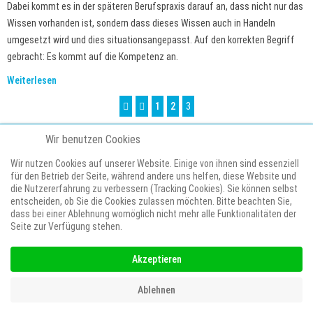
Dabei kommt es in der späteren Berufspraxis darauf an, dass nicht nur das
Wissen vorhanden ist, sondern dass dieses Wissen auch in Handeln
umgesetzt wird und dies situationsangepasst. Auf den korrekten Begriff
gebracht: Es kommt auf die Kompetenz an.
Weiterlesen
1
2
3
COPYRIGHT (C) 2020 HANDLUNGS-COACHING BY PROF. DR. LOTHAR SCHÄFFNER,
Wir benutzen Cookies
HANNOVER
Wir nutzen Cookies auf unserer Website. Einige von ihnen sind essenziell
ALLE RECHTE VORBEHALTEN.
für den Betrieb der Seite, während andere uns helfen, diese Website und
IMPRESSUM
DATENSCHUTZERKLAERUNG
die Nutzererfahrung zu verbessern (Tracking Cookies). Sie können selbst
entscheiden, ob Sie die Cookies zulassen möchten. Bitte beachten Sie,
dass bei einer Ablehnung womöglich nicht mehr alle Funktionalitäten der
Seite zur Verfügung stehen.
Akzeptieren
Ablehnen